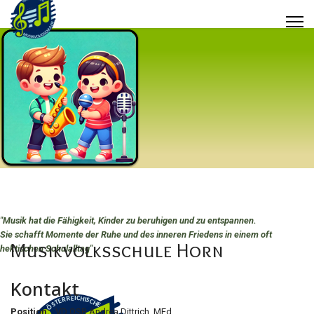
"Musik hat die Fähigkeit, Kinder zu beruhigen und zu entspannen.
Sie schafft Momente der Ruhe und des inneren Friedens in einem oft
Musikvolksschule Horn
hektischen Schulalltag
"
Kontakt
Position:
VD OSR Andrea Dittrich, MEd