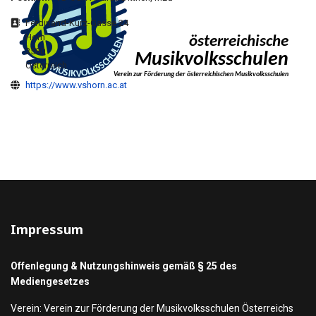
Adresse
Ferdinand-Kurz-Gasse 24
Horn
3580
Österreich
Website
https://www.vshorn.ac.at
Impressum
Offenlegung & Nutzungshinweis gemäß § 25 des
Mediengesetzes
Verein: Verein zur Förderung der Musikvolksschulen Österreichs