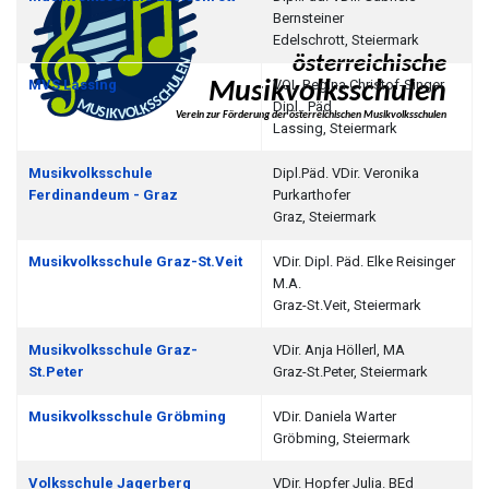
Bernsteiner
Edelschrott, Steiermark
MVS Lassing
VOL Regina Christof-Singer
Dipl.. Päd
Lassing, Steiermark
Musikvolksschule
Dipl.Päd. VDir. Veronika
Ferdinandeum - Graz
Purkarthofer
Graz, Steiermark
Musikvolksschule Graz-St.Veit
VDir. Dipl. Päd. Elke Reisinger
M.A.
Graz-St.Veit, Steiermark
Musikvolksschule Graz-
VDir. Anja Höllerl, MA
St.Peter
Graz-St.Peter, Steiermark
Musikvolksschule Gröbming
VDir. Daniela Warter
Gröbming, Steiermark
Volksschule Jagerberg
VDir. Hopfer Julia. BEd